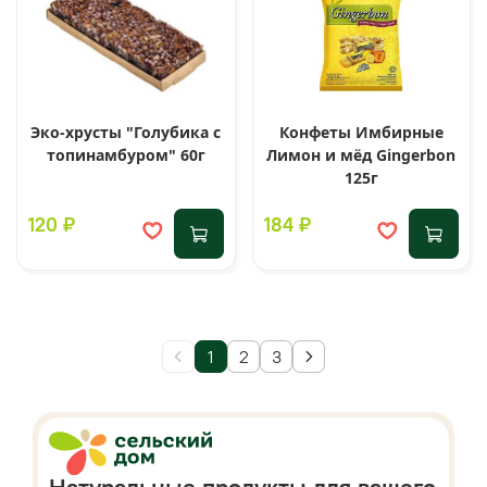
Эко-хрусты "Голубика с
Конфеты Имбирные
топинамбуром" 60г
Лимон и мёд Gingerbon
125г
120 ₽
184 ₽
1
2
3