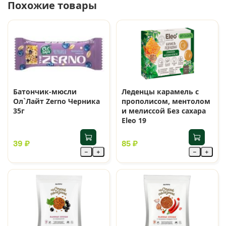
Похожие товары
Батончик-мюсли
Леденцы карамель с
Ол`Лайт Zerno Черника
прополисом, ментолом
35г
и мелиссой Без сахара
Eleo 19
39 ₽
85 ₽
−
+
−
+