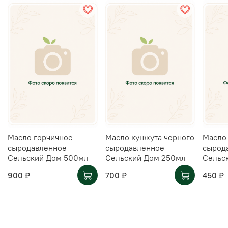
Масло горчичное
Масло кунжута черного
Масло
сыродавленное
сыродавленное
сырод
Сельский Дом 500мл
Сельский Дом 250мл
Сельс
900 ₽
700 ₽
450 ₽