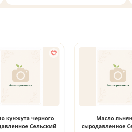
о кунжута черного
Масло льня
давленное Сельский
сыродавленное С