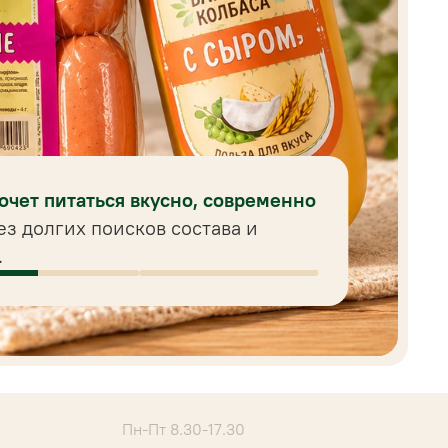
хочет питаться вкусно, современно
ез долгих поисков состава и
.
Пн-Пт 8.30-17.30