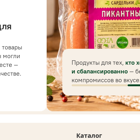
для
 товары
 до
ы могли
 для
Продукты для тех,
кто 
есте —
ного
и сбалансированно
— б
ачестве.
компромиссов во вкусе
Каталог