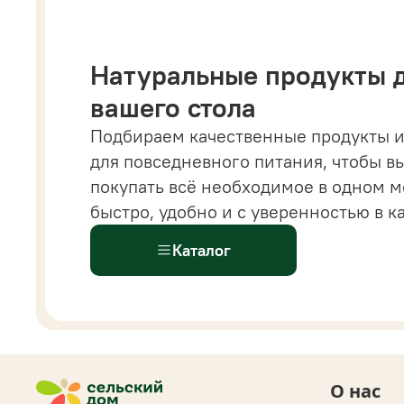
Натуральные продукты 
вашего стола
Подбираем качественные продукты и
 магазине вы найдете все от напитков и бакалеи
для повседневного питания, чтобы в
астительных сыров, десертов и готовых решений
покупать всё необходимое в одном м
ыстрого питания.
Всё
для здорового и современ
быстро, удобно и с уверенностью в к
ациона доступно
в одном каталоге.
Каталог
О нас