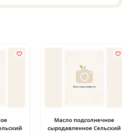
ное
Масло подсолнечное
ельский
сыродавленное Сельский