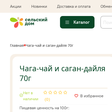
Акции
Новинки
Доставка и оплата
Обмен
Каталог
Главная
Чага-чай и саган-дайля 70г
Чага-чай и саган-дайля
70г
Нет в
В избранное
наличии
(0)
Пищевая ценность на 100г: