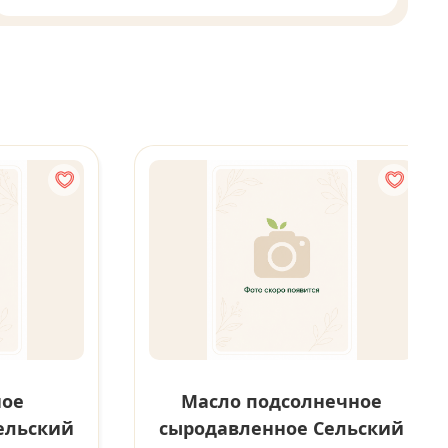
ное
Масло подсолнечное
ельский
сыродавленное Сельский