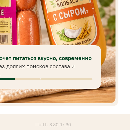
хочет питаться вкусно, современно
ез долгих поисков состава и
.
Пн-Пт 8.30-17.30