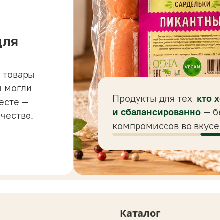
для
 товары
 до
ы могли
 для
Продукты для тех,
кто 
есте —
ного
и сбалансированно
— б
ачестве.
компромиссов во вкусе
Каталог