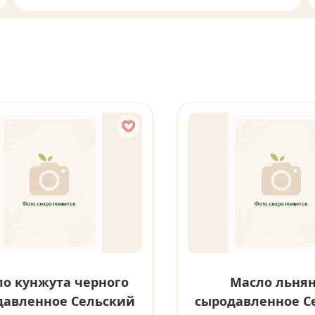
о кунжута черного
Масло льня
давленное Сельский
сыродавленное С