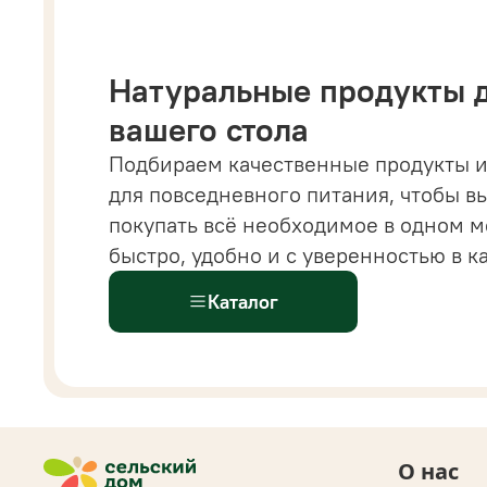
Натуральные продукты 
вашего стола
Подбираем качественные продукты и
 магазине вы найдете все от напитков и бакалеи
для повседневного питания, чтобы в
астительных сыров, десертов и готовых решений
покупать всё необходимое в одном м
ыстрого питания.
Всё
для здорового и современ
быстро, удобно и с уверенностью в к
ациона доступно
в одном каталоге.
Каталог
О нас