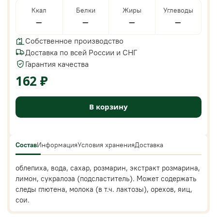
Ккал
Белки
Жиры
Углеводы
—
—
—
—
Собственное производство
Доставка по всей России и СНГ
Гарантия качества
162 ₽
В корзину
Состав
Информация
Условия хранения
Доставка
облепиха, вода, сахар, розмарин, экстракт розмарина,
лимон, сукралоза (подсластитель). Может содержать
следы глютена, молока (в т.ч. лактозы), орехов, яиц,
сои.