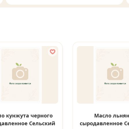
о кунжута черного
Масло льня
давленное Сельский
сыродавленное С