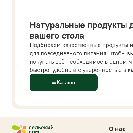
Натуральные продукты 
вашего стола
Подбираем качественные продукты и
 магазине вы найдете все от напитков и бакалеи
для повседневного питания, чтобы в
астительных сыров, десертов и готовых решений
покупать всё необходимое в одном м
ыстрого питания.
Всё
для здорового и современ
быстро, удобно и с уверенностью в к
ациона доступно
в одном каталоге.
Каталог
О нас