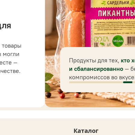
для
 товары
 до
ы могли
 для
Продукты для тех,
кто 
есте —
ного
и сбалансированно
— б
ачестве.
компромиссов во вкусе
Каталог