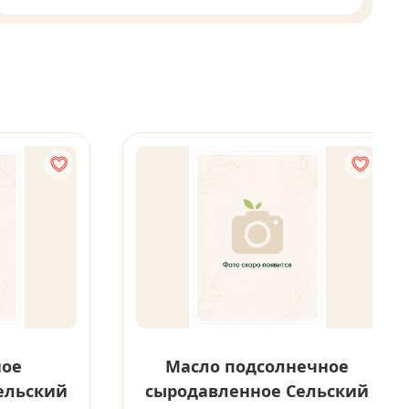
ное
Масло подсолнечное
ельский
сыродавленное Сельский