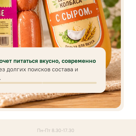
хочет питаться вкусно, современно
ез долгих поисков состава и
.
Пн-Пт 8.30-17.30