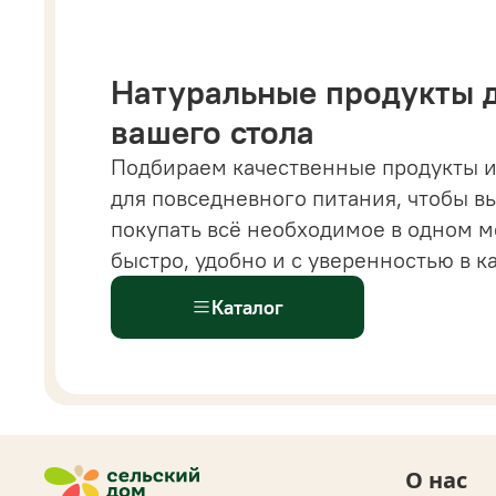
Натуральные продукты 
вашего стола
Подбираем качественные продукты и
 магазине вы найдете все от напитков и бакалеи
для повседневного питания, чтобы в
астительных сыров, десертов и готовых решений
покупать всё необходимое в одном м
ыстрого питания.
Всё
для здорового и современ
быстро, удобно и с уверенностью в к
ациона доступно
в одном каталоге.
Каталог
О нас