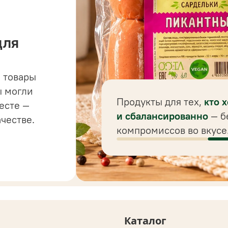
для
 товары
 до
ы могли
 для
Продукты для тех,
кто 
есте —
ного
и сбалансированно
— б
ачестве.
компромиссов во вкусе
Каталог