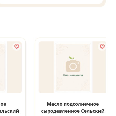
ное
Масло подсолнечное
ельский
сыродавленное Сельский