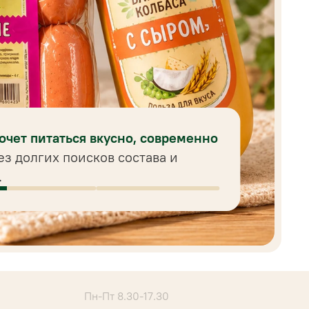
хочет питаться вкусно, современно
ез долгих поисков состава и
.
Пн-Пт 8.30-17.30