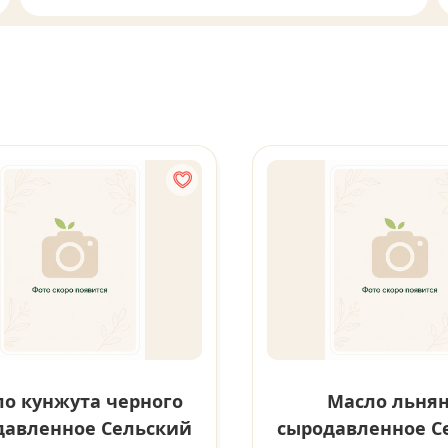
о кунжута черного
Масло льня
давленное Сельский
сыродавленное С