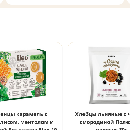
енцы карамель с
Хлебцы льняные с 
лисом, ментолом и
смородиной Пол
й Без сахара Eleo 19
перекус 80г