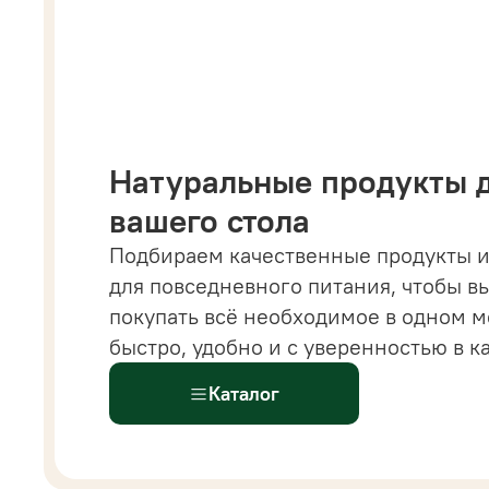
Натуральные продукты 
вашего стола
Подбираем качественные продукты и
 магазине вы найдете все от напитков и бакалеи
для повседневного питания, чтобы в
астительных сыров, десертов и готовых решений
покупать всё необходимое в одном м
ыстрого питания.
Всё
для здорового и современ
быстро, удобно и с уверенностью в к
ациона доступно
в одном каталоге.
Каталог