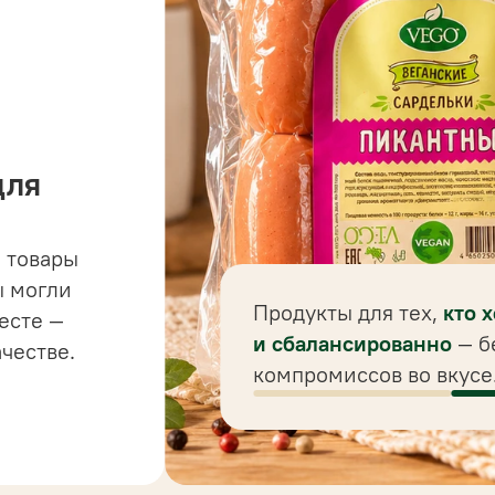
для
 товары
 до
ы могли
 для
Продукты для тех,
кто 
есте —
ного
и сбалансированно
— б
ачестве.
компромиссов во вкусе