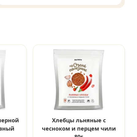
черной
Хлебцы льняные с
езный
чесноком и перцем чили
80г