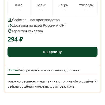
Ккал
Белки
Жиры
Углеводы
—
—
—
—
Собственное производство
Доставка по всей России и СНГ
Гарантия качества
294 ₽
В корзину
Состав
Информация
Условия хранения
Доставка
толокно овсяное, мука льняная, топинамбур сушёный,
свёкла сушёная молотая, фруктоза, соль.