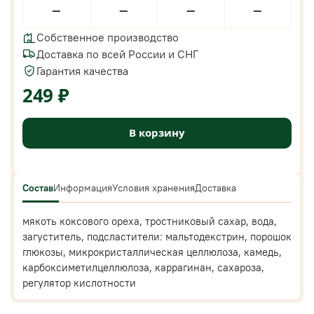
—
—
—
—
Собственное производство
Доставка по всей России и СНГ
Гарантия качества
249 ₽
В корзину
Состав
Информация
Условия хранения
Доставка
мякоть коксового ореха, тростниковый сахар, вода,
загуститель, подсластители: мальтодекстрин, порошок
глюкозы, микрокристаллическая целлюлоза, камедь,
карбоксиметилцеллюлоза, каррагинан, сахароза,
регулятор кислотности