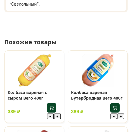
“Свекольный”.
Похожие товары
Колбаса вареная с
Колбаса вареная
сыром Вего 400г
Бутербродная Вего 400г
389 ₽
389 ₽
−
+
−
+