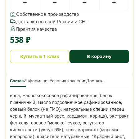
—
—
—
—
Собственное производство
Доставка по всей России и СНГ
Гарантия качества
538 ₽
Купить в 1 клик
В корзину
Состав
Информация
Условия хранения
Доставка
вода, масло кокосовое рафинированное, белок
пшеничный, масло подсолнечное рафинированное,
соевый белок (не ГМО), натуральные специи (перец
черный, мускатный орех, кардамон, корица), экстракт
фенхеля, соевое “молоко” сухое, регулятор
кислотности (уксус 6%), соль, карриган (морские
водоросли), красители натуральные: “Красный рис”,