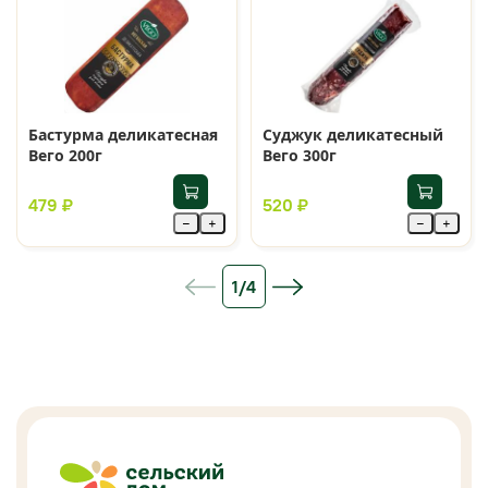
Бастурма деликатесная
Суджук деликатесный
Вего 200г
Вего 300г
479 ₽
520 ₽
−
+
−
+
1/4