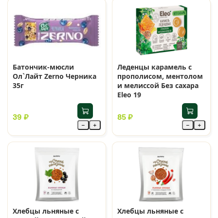
Батончик-мюсли
Леденцы карамель с
Ол`Лайт Zerno Черника
прополисом, ментолом
35г
и мелиссой Без сахара
Eleo 19
39 ₽
85 ₽
−
+
−
+
Хлебцы льняные с
Хлебцы льняные с