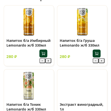
Напиток б/а Имбирный
Напиток б/а Груша
Lemonardo ж/б 330мл
Lemonardo ж/б 330мл
280 ₽
280 ₽
−
+
−
+
Напиток б/а Тоник
Экстракт виноградный,
Lemonardo ж/б 330мл
1л