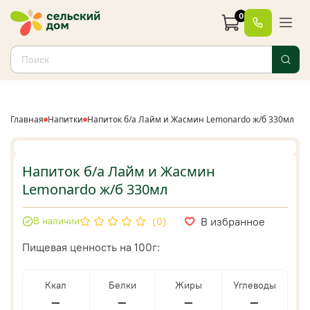
0
Главная
Напитки
Напиток б/а Лайм и Жасмин Lemonardo ж/б 330мл
Напиток б/а Лайм и Жасмин
Lemonardo ж/б 330мл
В избранное
В наличии
(0)
Пищевая ценность на 100г:
Ккал
Белки
Жиры
Углеводы
—
—
—
—