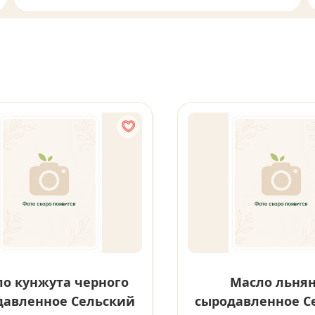
о кунжута черного
Масло льня
давленное Сельский
сыродавленное С