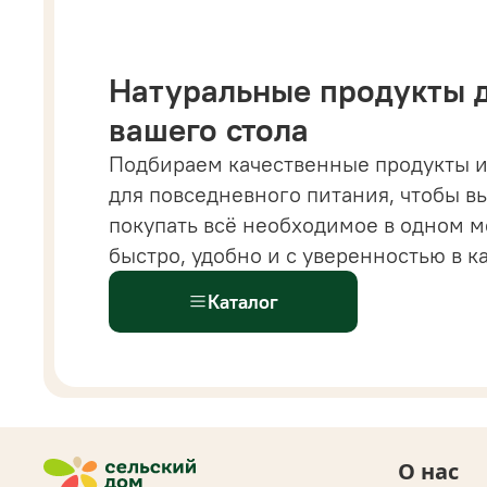
Натуральные продукты 
вашего стола
Подбираем качественные продукты и
для повседневного питания, чтобы в
родукты для тех,
кто хочет питаться вкусно, сов
покупать всё необходимое в одном м
 сбалансированно
— без долгих поисков состава 
быстро, удобно и с уверенностью в к
омпромиссов во вкусе.
Каталог
О нас