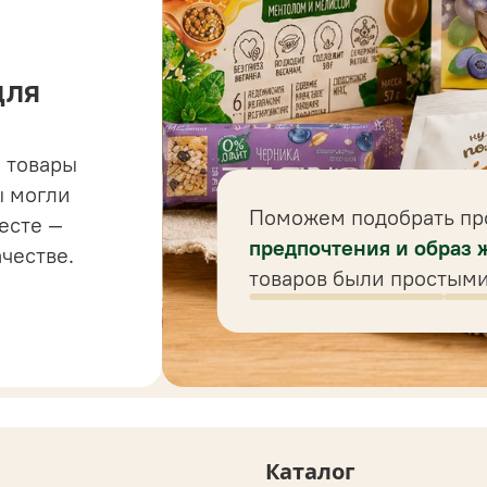
для
 товары
ы могли
ременно
Поможем подобрать п
есте —
и
предпочтения и образ 
ачестве.
товаров были простым
Каталог