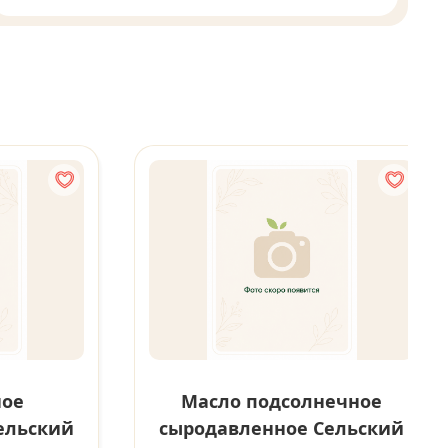
ное
Масло подсолнечное
ельский
сыродавленное Сельский