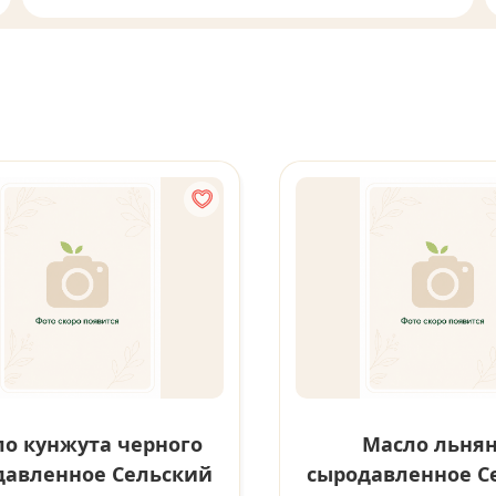
о кунжута черного
Масло льня
давленное Сельский
сыродавленное С