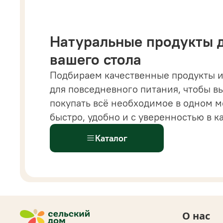
Натуральные продукты 
вашего стола
Подбираем качественные продукты и
 магазине вы найдете все от напитков и бакалеи
для повседневного питания, чтобы в
астительных сыров, десертов и готовых решений
покупать всё необходимое в одном м
ыстрого питания.
Всё
для здорового и современ
быстро, удобно и с уверенностью в к
ациона доступно
в одном каталоге.
Каталог
О нас