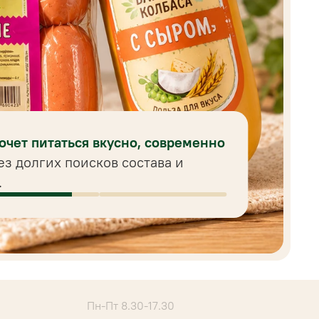
хочет питаться вкусно, современно
ез долгих поисков состава и
.
Пн-Пт 8.30-17.30