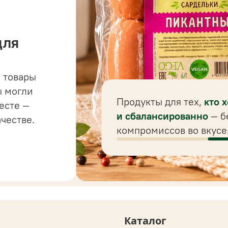
для
 товары
 до
ы могли
 для
Продукты для тех,
кто 
есте —
ного
и сбалансированно
— б
ачестве.
компромиссов во вкусе
Каталог