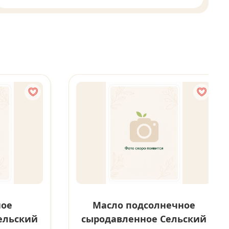
ное
Масло подсолнечное
ельский
сыродавленное Сельский