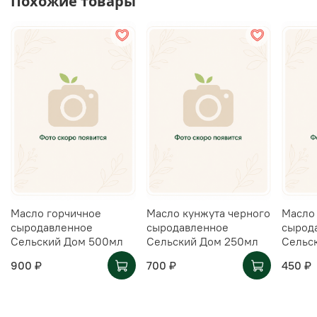
Похожие товары
Масло горчичное
Масло кунжута черного
Масло
сыродавленное
сыродавленное
сырод
Сельский Дом 500мл
Сельский Дом 250мл
Сельс
900 ₽
700 ₽
450 ₽