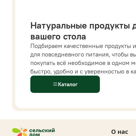
Натуральные продукты 
вашего стола
Подбираем качественные продукты и
 магазине вы найдете все от напитков и бакалеи
для повседневного питания, чтобы в
астительных сыров, десертов и готовых решений
покупать всё необходимое в одном м
ыстрого питания.
Всё
для здорового и современ
быстро, удобно и с уверенностью в к
ациона доступно
в одном каталоге.
Каталог
О нас