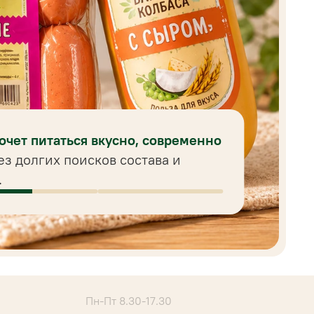
хочет питаться вкусно, современно
ез долгих поисков состава и
.
Пн-Пт 8.30-17.30