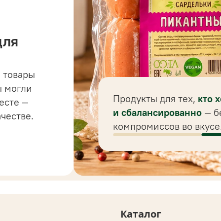
для
 товары
 до
ы могли
 для
Продукты для тех,
кто 
есте —
ного
и сбалансированно
— б
ачестве.
компромиссов во вкусе
Каталог