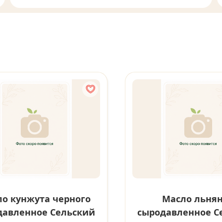
о кунжута черного
Масло льня
давленное Сельский
сыродавленное С