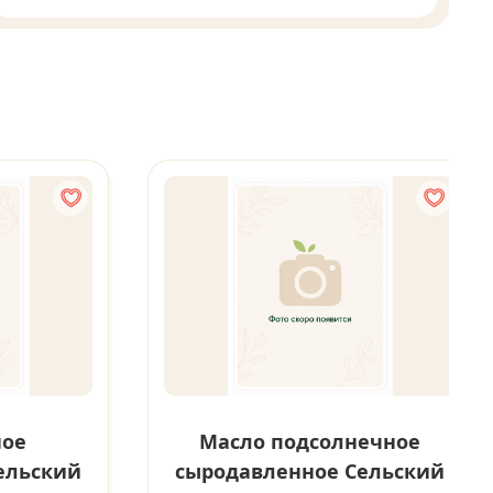
ное
Масло подсолнечное
ельский
сыродавленное Сельский