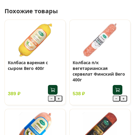
Похожие товары
Колбаса вареная с
Колбаса п/к
сыром Вего 400г
вегетарианская
сервелат Финский Вего
400г
389 ₽
538 ₽
−
+
−
+