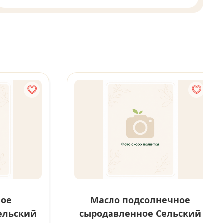
ное
Масло подсолнечное
ельский
сыродавленное Сельский