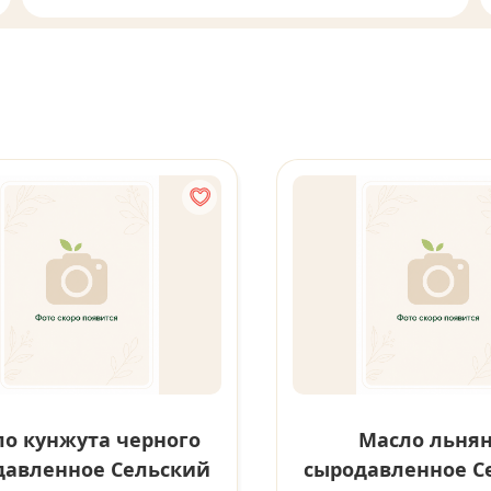
о кунжута черного
Масло льня
давленное Сельский
сыродавленное С