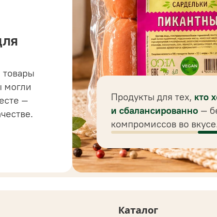
для
 товары
 до
ы могли
 для
Продукты для тех,
кто 
есте —
ного
и сбалансированно
— б
ачестве.
компромиссов во вкусе
Каталог