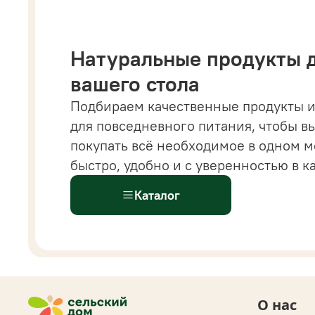
Натуральные продукты 
вашего стола
Подбираем качественные продукты и
 магазине вы найдете все от напитков и бакалеи
для повседневного питания, чтобы в
астительных сыров, десертов и готовых решений
покупать всё необходимое в одном м
ыстрого питания.
Всё
для здорового и современ
быстро, удобно и с уверенностью в к
ациона доступно
в одном каталоге.
Каталог
О нас