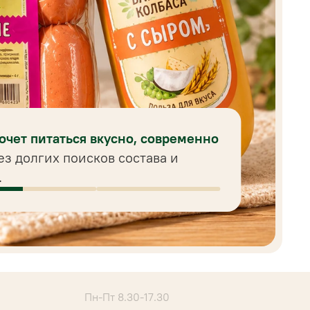
хочет питаться вкусно, современно
ез долгих поисков состава и
.
Пн-Пт 8.30-17.30