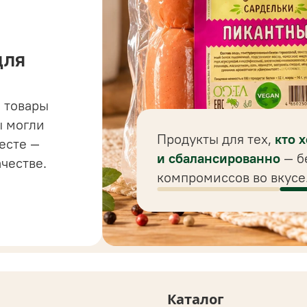
для
 товары
 до
ы могли
 для
Продукты для тех,
кто 
есте —
ного
и сбалансированно
— б
ачестве.
компромиссов во вкусе
Каталог