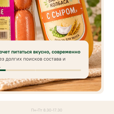
хочет питаться вкусно, современно
ез долгих поисков состава и
.
Пн-Пт 8.30-17.30