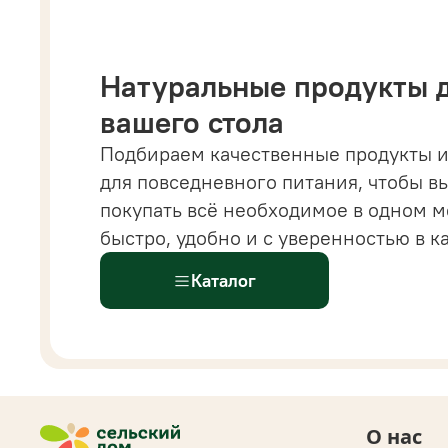
Натуральные продукты 
вашего стола
Подбираем качественные продукты и
 магазине вы найдете все от напитков и бакалеи
для повседневного питания, чтобы в
астительных сыров, десертов и готовых решений
покупать всё необходимое в одном м
ыстрого питания.
Всё
для здорового и современ
быстро, удобно и с уверенностью в к
ациона доступно
в одном каталоге.
Каталог
О нас