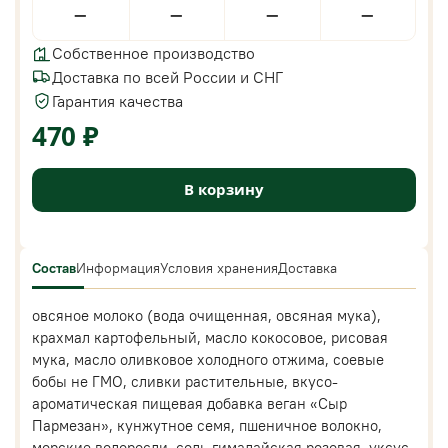
—
—
—
—
Собственное производство
Доставка по всей России и СНГ
Гарантия качества
470 ₽
В корзину
Состав
Информация
Условия хранения
Доставка
овсяное молоко (вода очищенная, овсяная мука),
крахмал картофельный, масло кокосовое, рисовая
мука, масло оливковое холодного отжима, соевые
бобы не ГМО, сливки растительные, вкусо-
ароматическая пищевая добавка веган «Сыр
Пармезан», кунжутное семя, пшеничное волокно,
морские водоросли, соль гималайская розовая, уксус