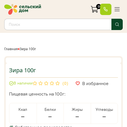
0
Главная
Зира 100г
Зира 100г
В избранное
В наличии
(0)
Пищевая ценность на 100г:
Ккал
Белки
Жиры
Углеводы
—
—
—
—